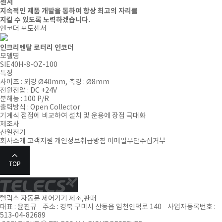
센서
지속적인 제품 개발을 통하여 항상 최고의 자리를
지킬 수 있도록 노력하겠습니다.
엔코더
포토센서
인크리멘탈 로터리 인코더
모델명
SIE40H-8-OZ-100
특징
사이즈 : 외경 Ø40mm, 축경 : Ø8mm
전원전압 : DC +24V
분해능 : 100 P/R
출력방식 : Open Collector
기계식 접점에 비교하여 설치 및 운용에 장점 극대화
제조사
산일전기
회사소개
고객지원
개인정보취급방침
이메일무단수집거부
텔릭스 자동문 제어기기 제조,판매
대표 : 윤진규 주소 : 경북 구미시 산동읍 임천인덕로 140 사업자등록번호 :
513-04-82689